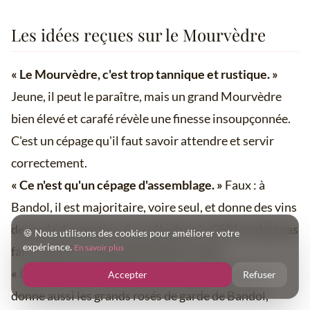
Les idées reçues sur le Mourvèdre
« Le Mourvèdre, c'est trop tannique et rustique. »
Jeune, il peut le paraître, mais un grand Mourvèdre
bien élevé et carafé révèle une finesse insoupçonnée.
C'est un cépage qu'il faut savoir attendre et servir
correctement.
« Ce n'est qu'un cépage d'assemblage. »
Faux : à
Bandol, il est majoritaire, voire seul, et donne des vins
de garde d'exception. Son rôle dans le GSM ne doit pas
🍪 Nous utilisons des cookies pour améliorer votre
expérience.
En savoir plus
faire oublier sa capacité à briller en solo.
« Le Mourvèdre ne fait que du rouge. »
Erreur : il
Accepter
Refuser
donne aussi les grands rosés de garde de Bandol,