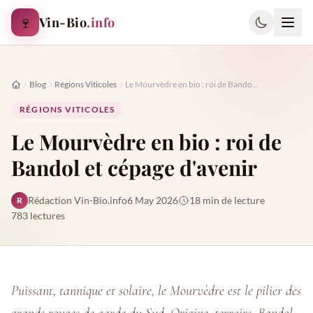
Aller au contenu principal
🍷
Vin-Bio
.info
Recherch
Accueil
Blog
Régions Viticoles
Le Mourvèdre en bio : roi de Bandol et cépage d'avenir
RÉGIONS VITICOLES
Le Mourvèdre en bio : roi de
Bandol et cépage d'avenir
Rédaction Vin-Bio.info
6 May 2026
18 min de lecture
R
5 August 2026
783 lectures
Puissant, tannique et solaire, le Mourvèdre est le pilier des