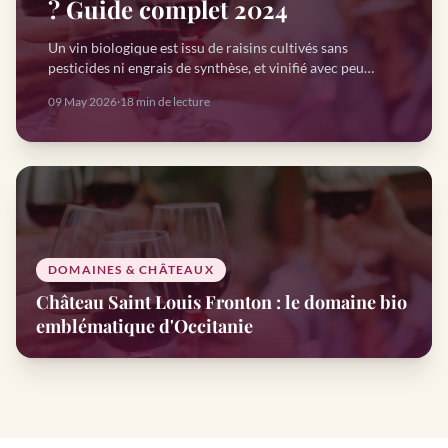
? Guide complet 2024
Un vin biologique est issu de raisins cultivés sans
pesticides ni engrais de synthèse, et vinifié avec peu
d'intrants. Labels AB, Ecocert et Demeter, sulfites, prix,
09 May 2026
·
18 min de lecture
santé : notre guide complet pour tout comprendre et
bien choisir.
DOMAINES & CHÂTEAUX
Château Saint Louis Fronton : le domaine bio
emblématique d'Occitanie