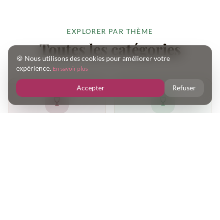
EXPLORER PAR THÈME
Toutes les catégories
🍪 Nous utilisons des cookies pour améliorer votre
expérience.
En savoir plus
Accepter
Refuser
Vins Bio
Vins Naturels
4 articles
8 articles
Viticulture
Régions Viticoles
Biodynamique
15 articles